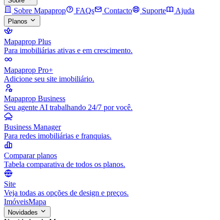
Sobre
Sobre Mapaprop
FAQs
Contacto
Suporte
Ajuda
Planos
Mapaprop Plus
Para imobiliárias ativas e em crescimento.
Mapaprop Pro+
Adicione seu site imobiliário.
Mapaprop Business
Seu agente AI trabalhando 24/7 por você.
Business Manager
Para redes imobiliárias e franquias.
Comparar planos
Tabela comparativa de todos os planos.
Site
Veja todas as opções de design e preços.
Imóveis
Mapa
Novidades