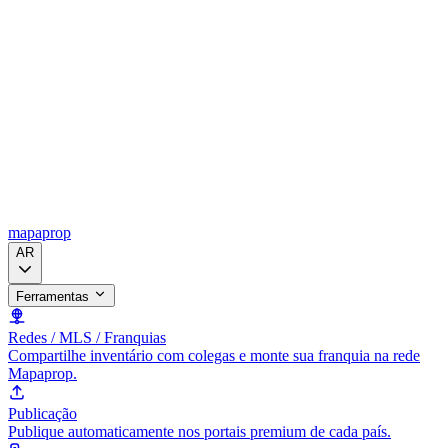
mapaprop
AR
Ferramentas
Redes / MLS / Franquias
Compartilhe inventário com colegas e monte sua franquia na rede
Mapaprop.
Publicação
Publique automaticamente nos portais premium de cada país.