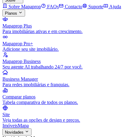
Sobre
Sobre Mapaprop
FAQs
Contacto
Suporte
Ajuda
Planos
Mapaprop Plus
Para imobiliárias ativas e em crescimento.
Mapaprop Pro+
Adicione seu site imobiliário.
Mapaprop Business
Seu agente AI trabalhando 24/7 por você.
Business Manager
Para redes imobiliárias e franquias.
Comparar planos
Tabela comparativa de todos os planos.
Site
Veja todas as opções de design e preços.
Imóveis
Mapa
Novidades