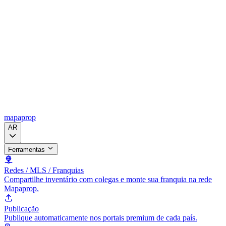
mapaprop
AR
Ferramentas
Redes / MLS / Franquias
Compartilhe inventário com colegas e monte sua franquia na rede
Mapaprop.
Publicação
Publique automaticamente nos portais premium de cada país.