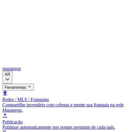
mapaprop
AR
Ferramentas
Redes / MLS / Franquias
Compartilhe inventário com colegas e monte sua franquia na rede
Mapaprop.
Publicação
Publique automaticamente nos portais premium de cada país.