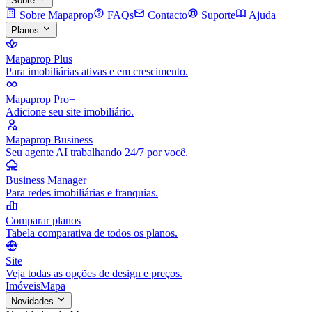
Sobre
Sobre Mapaprop
FAQs
Contacto
Suporte
Ajuda
Planos
Mapaprop Plus
Para imobiliárias ativas e em crescimento.
Mapaprop Pro+
Adicione seu site imobiliário.
Mapaprop Business
Seu agente AI trabalhando 24/7 por você.
Business Manager
Para redes imobiliárias e franquias.
Comparar planos
Tabela comparativa de todos os planos.
Site
Veja todas as opções de design e preços.
Imóveis
Mapa
Novidades