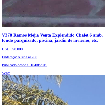
V378 Ramos Mejia Venta Explendido Chalet 6 amb.
fondo parquizado, piscina, jardin de invierno, etc.
USD 590.000
Endereço: Alsina al 700
Publicado desde el 10/08/2019
Venta