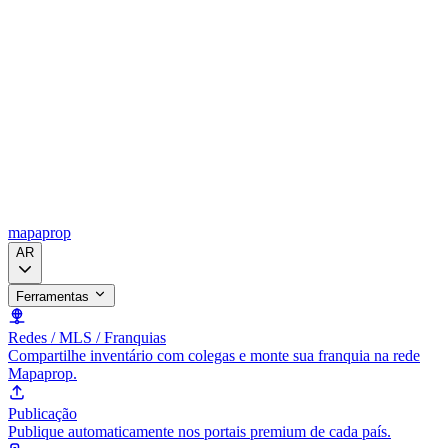
mapaprop
AR
Ferramentas
Redes / MLS / Franquias
Compartilhe inventário com colegas e monte sua franquia na rede
Mapaprop.
Publicação
Publique automaticamente nos portais premium de cada país.