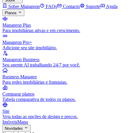
Sobre
Sobre Mapaprop
FAQs
Contacto
Suporte
Ajuda
Planos
Mapaprop Plus
Para imobiliárias ativas e em crescimento.
Mapaprop Pro+
Adicione seu site imobiliário.
Mapaprop Business
Seu agente AI trabalhando 24/7 por você.
Business Manager
Para redes imobiliárias e franquias.
Comparar planos
Tabela comparativa de todos os planos.
Site
Veja todas as opções de design e preços.
Imóveis
Mapa
Novidades