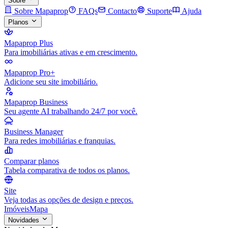
Sobre
Sobre Mapaprop
FAQs
Contacto
Suporte
Ajuda
Planos
Mapaprop Plus
Para imobiliárias ativas e em crescimento.
Mapaprop Pro+
Adicione seu site imobiliário.
Mapaprop Business
Seu agente AI trabalhando 24/7 por você.
Business Manager
Para redes imobiliárias e franquias.
Comparar planos
Tabela comparativa de todos os planos.
Site
Veja todas as opções de design e preços.
Imóveis
Mapa
Novidades