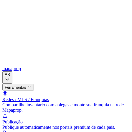
mapaprop
AR
Ferramentas
Redes / MLS / Franquias
Compartilhe inventário com colegas e monte sua franquia na rede
Mapaprop.
Publicação
Publique automaticamente nos portais premium de cada país.