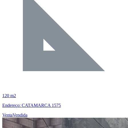
120 m2
Endereço: CATAMARCA 1575
Venta
Vendida