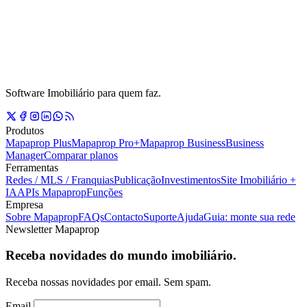
Software Imobiliário para quem faz.
Produtos
Mapaprop Plus
Mapaprop Pro+
Mapaprop Business
Business
Manager
Comparar planos
Ferramentas
Redes / MLS / Franquias
Publicação
Investimentos
Site Imobiliário +
IA
APIs Mapaprop
Funções
Empresa
Sobre Mapaprop
FAQs
Contacto
Suporte
Ajuda
Guia: monte sua rede
Newsletter Mapaprop
Receba novidades do mundo imobiliário.
Receba nossas novidades por email. Sem spam.
Email