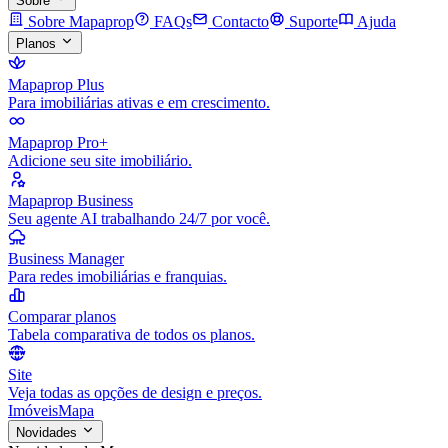
Sobre
Sobre Mapaprop
FAQs
Contacto
Suporte
Ajuda
Planos
Mapaprop Plus
Para imobiliárias ativas e em crescimento.
Mapaprop Pro+
Adicione seu site imobiliário.
Mapaprop Business
Seu agente AI trabalhando 24/7 por você.
Business Manager
Para redes imobiliárias e franquias.
Comparar planos
Tabela comparativa de todos os planos.
Site
Veja todas as opções de design e preços.
Imóveis
Mapa
Novidades