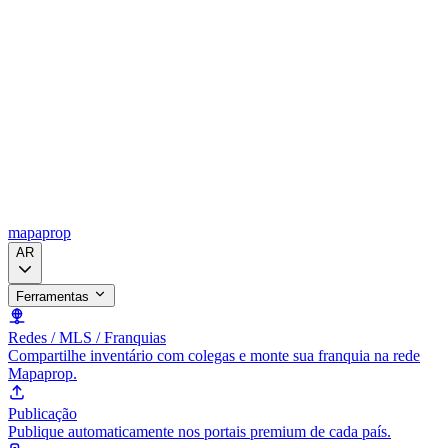
mapaprop
AR
Ferramentas
Redes / MLS / Franquias
Compartilhe inventário com colegas e monte sua franquia na rede
Mapaprop.
Publicação
Publique automaticamente nos portais premium de cada país.