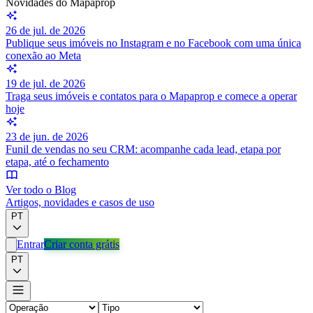
Novidades do Mapaprop
26 de jul. de 2026
Publique seus imóveis no Instagram e no Facebook com uma única
conexão ao Meta
19 de jul. de 2026
Traga seus imóveis e contatos para o Mapaprop e comece a operar
hoje
23 de jun. de 2026
Funil de vendas no seu CRM: acompanhe cada lead, etapa por
etapa, até o fechamento
Ver todo o Blog
Artigos, novidades e casos de uso
PT
Entrar
Criar conta grátis
PT