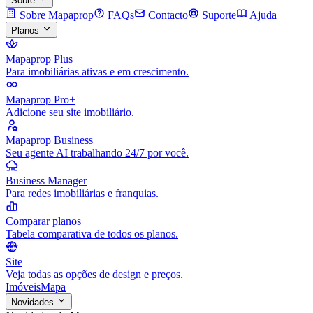
Sobre
Sobre Mapaprop
FAQs
Contacto
Suporte
Ajuda
Planos
Mapaprop Plus
Para imobiliárias ativas e em crescimento.
Mapaprop Pro+
Adicione seu site imobiliário.
Mapaprop Business
Seu agente AI trabalhando 24/7 por você.
Business Manager
Para redes imobiliárias e franquias.
Comparar planos
Tabela comparativa de todos os planos.
Site
Veja todas as opções de design e preços.
Imóveis
Mapa
Novidades