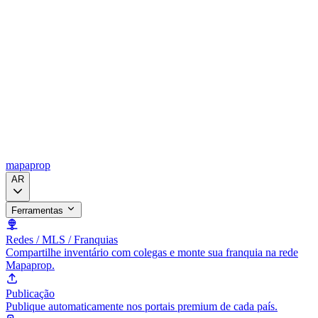
mapaprop
AR
Ferramentas
Redes / MLS / Franquias
Compartilhe inventário com colegas e monte sua franquia na rede
Mapaprop.
Publicação
Publique automaticamente nos portais premium de cada país.