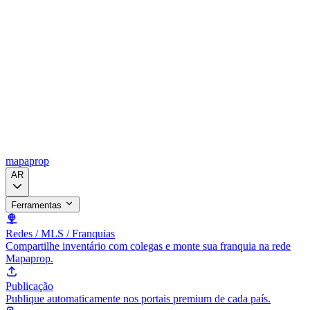
mapaprop
AR
Ferramentas
Redes / MLS / Franquias
Compartilhe inventário com colegas e monte sua franquia na rede
Mapaprop.
Publicação
Publique automaticamente nos portais premium de cada país.