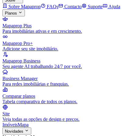
Sobre
Sobre Mapaprop
FAQs
Contacto
Suporte
Ajuda
Planos
Mapaprop Plus
Para imobiliárias ativas e em crescimento.
Mapaprop Pro+
Adicione seu site imobiliário.
Mapaprop Business
Seu agente AI trabalhando 24/7 por você.
Business Manager
Para redes imobiliárias e franquias.
Comparar planos
Tabela comparativa de todos os planos.
Site
Veja todas as opções de design e preços.
Imóveis
Mapa
Novidades