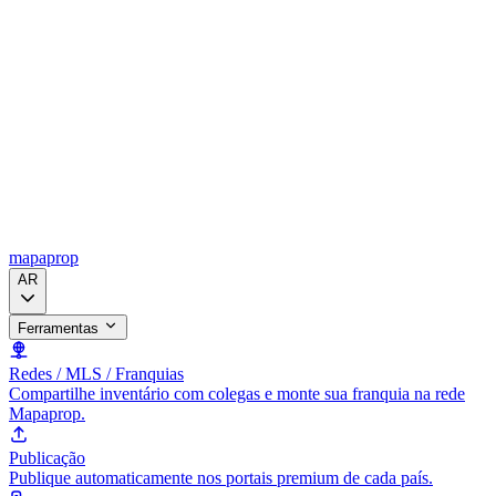
mapaprop
AR
Ferramentas
Redes / MLS / Franquias
Compartilhe inventário com colegas e monte sua franquia na rede
Mapaprop.
Publicação
Publique automaticamente nos portais premium de cada país.