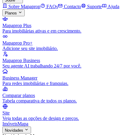
Sobre
Sobre Mapaprop
FAQs
Contacto
Suporte
Ajuda
Planos
Mapaprop Plus
Para imobiliárias ativas e em crescimento.
Mapaprop Pro+
Adicione seu site imobiliário.
Mapaprop Business
Seu agente AI trabalhando 24/7 por você.
Business Manager
Para redes imobiliárias e franquias.
Comparar planos
Tabela comparativa de todos os planos.
Site
Veja todas as opções de design e preços.
Imóveis
Mapa
Novidades