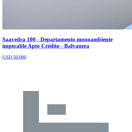
Saavedra 100 - Departamento monoambiente
impecable Apto Crédito - Balvanera
USD 50.000