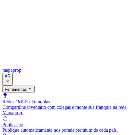
mapaprop
AR
Ferramentas
Redes / MLS / Franquias
Compartilhe inventário com colegas e monte sua franquia na rede
Mapaprop.
Publicação
Publique automaticamente nos portais premium de cada país.