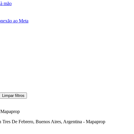
e à mão
onexão ao Meta
Limpar filtros
- Mapaprop
n Tres De Febrero, Buenos Aires, Argentina - Mapaprop