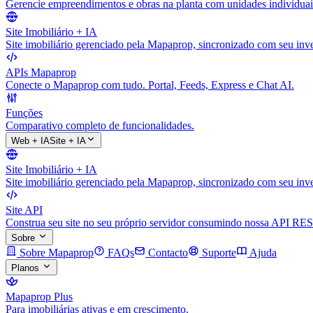
Gerencie empreendimentos e obras na planta com unidades individuai
Site Imobiliário + IA
Site imobiliário gerenciado pela Mapaprop, sincronizado com seu inve
APIs Mapaprop
Conecte o Mapaprop com tudo. Portal, Feeds, Express e Chat AI.
Funções
Comparativo completo de funcionalidades.
Web + IA
Site + IA
Site Imobiliário + IA
Site imobiliário gerenciado pela Mapaprop, sincronizado com seu inve
Site API
Construa seu site no seu próprio servidor consumindo nossa API RES
Sobre
Sobre Mapaprop
FAQs
Contacto
Suporte
Ajuda
Planos
Mapaprop Plus
Para imobiliárias ativas e em crescimento.