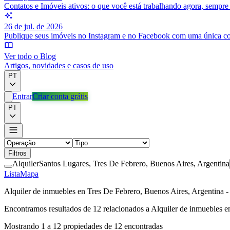
Contatos e Imóveis ativos: o que você está trabalhando agora, sempr
26 de jul. de 2026
Publique seus imóveis no Instagram e no Facebook com uma única c
Ver todo o Blog
Artigos, novidades e casos de uso
PT
Entrar
Criar conta grátis
PT
Filtros
Alquiler
Santos Lugares, Tres De Febrero, Buenos Aires, Argentina
Lista
Mapa
Alquiler de inmuebles en Tres De Febrero, Buenos Aires, Argentina 
Encontramos resultados de
12
relacionados a
Alquiler de inmuebles e
Mostrando
1
a
12
propiedades de
12
encontradas