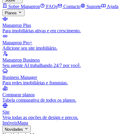
Sobre
Sobre Mapaprop
FAQs
Contacto
Suporte
Ajuda
Planos
Mapaprop Plus
Para imobiliárias ativas e em crescimento.
Mapaprop Pro+
Adicione seu site imobiliário.
Mapaprop Business
Seu agente AI trabalhando 24/7 por você.
Business Manager
Para redes imobiliárias e franquias.
Comparar planos
Tabela comparativa de todos os planos.
Site
Veja todas as opções de design e preços.
Imóveis
Mapa
Novidades