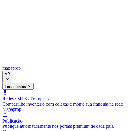
mapaprop
AR
Ferramentas
Redes / MLS / Franquias
Compartilhe inventário com colegas e monte sua franquia na rede
Mapaprop.
Publicação
Publique automaticamente nos portais premium de cada país.