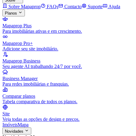
Sobre
Sobre Mapaprop
FAQs
Contacto
Suporte
Ajuda
Planos
Mapaprop Plus
Para imobiliárias ativas e em crescimento.
Mapaprop Pro+
Adicione seu site imobiliário.
Mapaprop Business
Seu agente AI trabalhando 24/7 por você.
Business Manager
Para redes imobiliárias e franquias.
Comparar planos
Tabela comparativa de todos os planos.
Site
Veja todas as opções de design e preços.
Imóveis
Mapa
Novidades