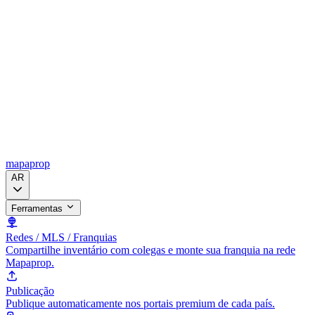
mapaprop
AR
Ferramentas
Redes / MLS / Franquias
Compartilhe inventário com colegas e monte sua franquia na rede
Mapaprop.
Publicação
Publique automaticamente nos portais premium de cada país.