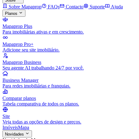
Sobre
Sobre Mapaprop
FAQs
Contacto
Suporte
Ajuda
Planos
Mapaprop Plus
Para imobiliárias ativas e em crescimento.
Mapaprop Pro+
Adicione seu site imobiliário.
Mapaprop Business
Seu agente AI trabalhando 24/7 por você.
Business Manager
Para redes imobiliárias e franquias.
Comparar planos
Tabela comparativa de todos os planos.
Site
Veja todas as opções de design e preços.
Imóveis
Mapa
Novidades