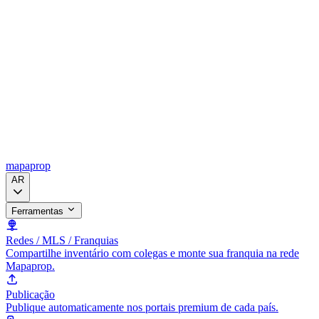
mapaprop
AR
Ferramentas
Redes / MLS / Franquias
Compartilhe inventário com colegas e monte sua franquia na rede
Mapaprop.
Publicação
Publique automaticamente nos portais premium de cada país.