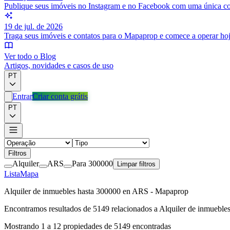
Publique seus imóveis no Instagram e no Facebook com uma única c
19 de jul. de 2026
Traga seus imóveis e contatos para o Mapaprop e comece a operar ho
Ver todo o Blog
Artigos, novidades e casos de uso
PT
Entrar
Criar conta grátis
PT
Filtros
Alquiler
ARS
Para 300000
Limpar filtros
Lista
Mapa
Alquiler de inmuebles hasta 300000 en ARS - Mapaprop
Encontramos resultados de
5149
relacionados a
Alquiler de inmueble
Mostrando
1
a
12
propiedades de
5149
encontradas