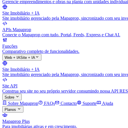
Gerencie empreendimentos e obras na planta com unidades individuai
Site Imobiliário + IA
Site imobiliário gerenciado pela Mapaprop, sincronizado com seu inve
APIs Mapaprop
Conecte o Mapaprop com tudo. Portal, Feeds, Express e Chat AI.
Funções
Comparativo completo de funcionalidades.
Web + IA
Site + IA
Site Imobiliário + IA
Site imobiliário gerenciado pela Mapaprop, sincronizado com seu inve
Site API
Construa seu site no seu próprio servidor consumindo nossa API RES
Sobre
Sobre Mapaprop
FAQs
Contacto
Suporte
Ajuda
Planos
Mapaprop Plus
Para imobiliárias ativas e em crescimento.