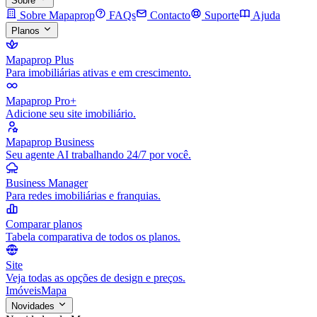
Sobre
Sobre Mapaprop
FAQs
Contacto
Suporte
Ajuda
Planos
Mapaprop Plus
Para imobiliárias ativas e em crescimento.
Mapaprop Pro+
Adicione seu site imobiliário.
Mapaprop Business
Seu agente AI trabalhando 24/7 por você.
Business Manager
Para redes imobiliárias e franquias.
Comparar planos
Tabela comparativa de todos os planos.
Site
Veja todas as opções de design e preços.
Imóveis
Mapa
Novidades