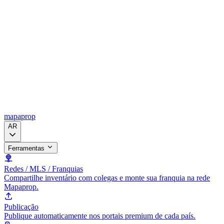
mapaprop
AR
Ferramentas
Redes / MLS / Franquias
Compartilhe inventário com colegas e monte sua franquia na rede
Mapaprop.
Publicação
Publique automaticamente nos portais premium de cada país.