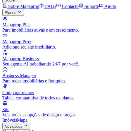
Sobre
Sobre Mapaprop
FAQs
Contacto
Suporte
Ajuda
Planos
Mapaprop Plus
Para imobiliárias ativas e em crescimento.
Mapaprop Pro+
Adicione seu site imobiliário.
Mapaprop Business
Seu agente AI trabalhando 24/7 por você.
Business Manager
Para redes imobiliárias e franquias.
Comparar planos
Tabela comparativa de todos os planos.
Site
Veja todas as opções de design e preços.
Imóveis
Mapa
Novidades