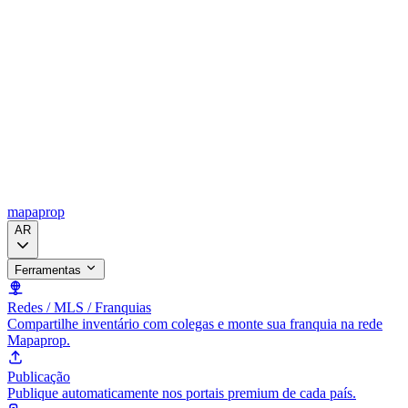
mapaprop
AR
Ferramentas
Redes / MLS / Franquias
Compartilhe inventário com colegas e monte sua franquia na rede
Mapaprop.
Publicação
Publique automaticamente nos portais premium de cada país.