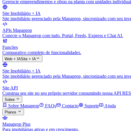
Gerencie empreendimentos e obras na planta com unidades individuai
Site Imobiliário + IA
Site imobiliário gerenciado pela Mapaprop, sincronizado com seu inve
APIs Mapaprop
Conecte o Mapaprop com tudo. Portal, Feeds, Express e Chat AI.
Funções
Comparativo completo de funcionalidades.
Web + IA
Site + IA
Site Imobiliário + IA
Site imobiliário gerenciado pela Mapaprop, sincronizado com seu inve
Site API
Construa seu site no seu próprio servidor consumindo nossa API RES
Sobre
Sobre Mapaprop
FAQs
Contacto
Suporte
Ajuda
Planos
Mapaprop Plus
Para imobiliárias ativas e em crescimento.