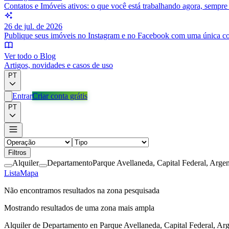
Contatos e Imóveis ativos: o que você está trabalhando agora, sempr
26 de jul. de 2026
Publique seus imóveis no Instagram e no Facebook com uma única c
Ver todo o Blog
Artigos, novidades e casos de uso
PT
Entrar
Criar conta grátis
PT
Filtros
Alquiler
Departamento
Parque Avellaneda, Capital Federal, Argen
Lista
Mapa
Não encontramos resultados na zona pesquisada
Mostrando resultados de uma zona mais ampla
Alquiler de Departamento en Parque Avellaneda, Capital Federal, Ar