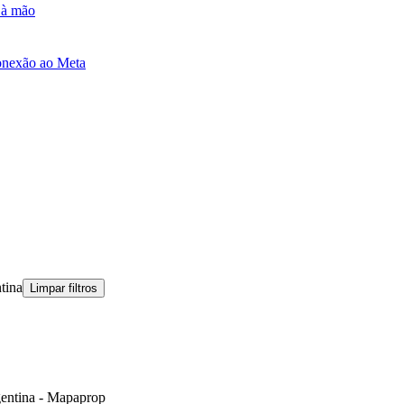
e à mão
onexão ao Meta
tina
Limpar filtros
gentina - Mapaprop