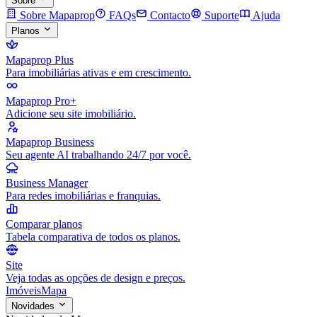
Sobre
Sobre Mapaprop
FAQs
Contacto
Suporte
Ajuda
Planos
Mapaprop Plus
Para imobiliárias ativas e em crescimento.
Mapaprop Pro+
Adicione seu site imobiliário.
Mapaprop Business
Seu agente AI trabalhando 24/7 por você.
Business Manager
Para redes imobiliárias e franquias.
Comparar planos
Tabela comparativa de todos os planos.
Site
Veja todas as opções de design e preços.
Imóveis
Mapa
Novidades