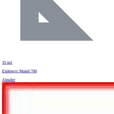
35 m2
Endereço: Maipú 700
Alquiler