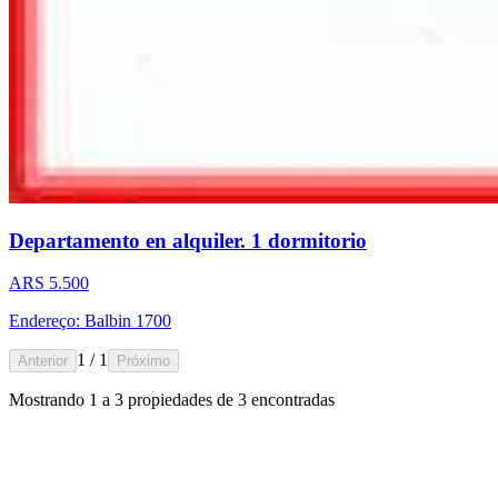
Departamento en alquiler. 1 dormitorio
ARS 5.500
Endereço: Balbin 1700
1 / 1
Anterior
Próximo
Mostrando
1
a
3
propiedades de
3
encontradas