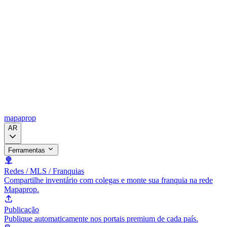
mapaprop
AR
Ferramentas
Redes / MLS / Franquias
Compartilhe inventário com colegas e monte sua franquia na rede
Mapaprop.
Publicação
Publique automaticamente nos portais premium de cada país.