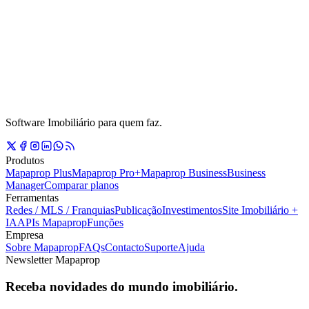
Software Imobiliário para quem faz.
Produtos
Mapaprop Plus
Mapaprop Pro+
Mapaprop Business
Business
Manager
Comparar planos
Ferramentas
Redes / MLS / Franquias
Publicação
Investimentos
Site Imobiliário +
IA
APIs Mapaprop
Funções
Empresa
Sobre Mapaprop
FAQs
Contacto
Suporte
Ajuda
Newsletter Mapaprop
Receba novidades do mundo imobiliário.