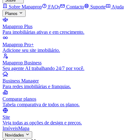
Sobre
Sobre Mapaprop
FAQs
Contacto
Suporte
Ajuda
Planos
Mapaprop Plus
Para imobiliárias ativas e em crescimento.
Mapaprop Pro+
Adicione seu site imobiliário.
Mapaprop Business
Seu agente AI trabalhando 24/7 por você.
Business Manager
Para redes imobiliárias e franquias.
Comparar planos
Tabela comparativa de todos os planos.
Site
Veja todas as opções de design e preços.
Imóveis
Mapa
Novidades