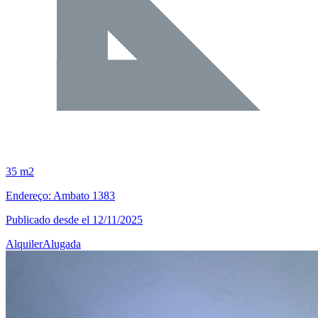
35 m2
Endereço: Ambato 1383
Publicado desde el 12/11/2025
Alquiler
Alugada