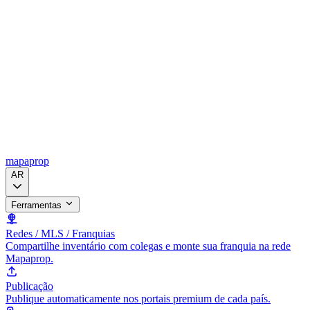
mapaprop
AR
Ferramentas
Redes / MLS / Franquias
Compartilhe inventário com colegas e monte sua franquia na rede
Mapaprop.
Publicação
Publique automaticamente nos portais premium de cada país.