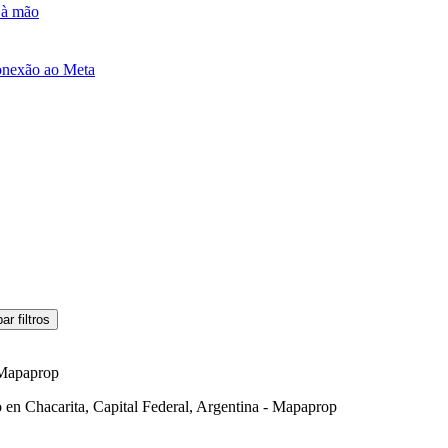
e à mão
onexão ao Meta
ar filtros
 Mapaprop
 en Chacarita, Capital Federal, Argentina - Mapaprop