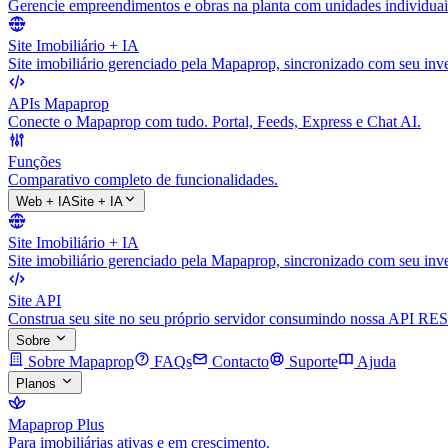
Gerencie empreendimentos e obras na planta com unidades individuai
Site Imobiliário + IA
Site imobiliário gerenciado pela Mapaprop, sincronizado com seu inve
APIs Mapaprop
Conecte o Mapaprop com tudo. Portal, Feeds, Express e Chat AI.
Funções
Comparativo completo de funcionalidades.
Web + IA
Site + IA
Site Imobiliário + IA
Site imobiliário gerenciado pela Mapaprop, sincronizado com seu inve
Site API
Construa seu site no seu próprio servidor consumindo nossa API RES
Sobre
Sobre Mapaprop
FAQs
Contacto
Suporte
Ajuda
Planos
Mapaprop Plus
Para imobiliárias ativas e em crescimento.