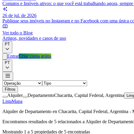
Contatos e Imóveis ativos: o que você está trabalhando agora, sempr
26 de jul. de 2026
Publique seus imóveis no Instagram e no Facebook com uma única c
Ver todo o Blog
Artigos, novidades e casos de uso
PT
Entrar
Criar conta grátis
PT
Filtros
Alquiler
Departamento
Chacarita, Capital Federal, Argentina
Limp
Lista
Mapa
Alquiler de Departamento en Chacarita, Capital Federal, Argentina -
Encontramos resultados de
5
relacionados a
Alquiler de Departamento
Mostrando
1
a
5
propiedades de
5
encontradas