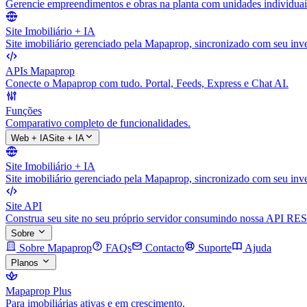
Gerencie empreendimentos e obras na planta com unidades individuai
Site Imobiliário + IA
Site imobiliário gerenciado pela Mapaprop, sincronizado com seu inve
APIs Mapaprop
Conecte o Mapaprop com tudo. Portal, Feeds, Express e Chat AI.
Funções
Comparativo completo de funcionalidades.
Web + IA
Site + IA
Site Imobiliário + IA
Site imobiliário gerenciado pela Mapaprop, sincronizado com seu inve
Site API
Construa seu site no seu próprio servidor consumindo nossa API RES
Sobre
Sobre Mapaprop
FAQs
Contacto
Suporte
Ajuda
Planos
Mapaprop Plus
Para imobiliárias ativas e em crescimento.