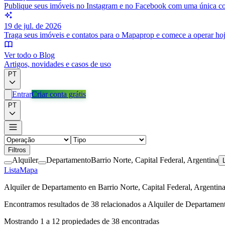
Publique seus imóveis no Instagram e no Facebook com uma única c
19 de jul. de 2026
Traga seus imóveis e contatos para o Mapaprop e comece a operar ho
Ver todo o Blog
Artigos, novidades e casos de uso
PT
Entrar
Criar conta grátis
PT
Filtros
Alquiler
Departamento
Barrio Norte, Capital Federal, Argentina
Lista
Mapa
Alquiler de Departamento en Barrio Norte, Capital Federal, Argenti
Encontramos resultados de
38
relacionados a
Alquiler de Departament
Mostrando
1
a
12
propiedades de
38
encontradas