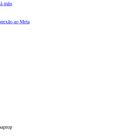
e à mão
onexão ao Meta
paprop