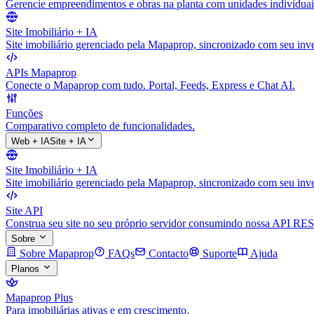
Gerencie empreendimentos e obras na planta com unidades individuai
Site Imobiliário + IA
Site imobiliário gerenciado pela Mapaprop, sincronizado com seu inve
APIs Mapaprop
Conecte o Mapaprop com tudo. Portal, Feeds, Express e Chat AI.
Funções
Comparativo completo de funcionalidades.
Web + IA
Site + IA
Site Imobiliário + IA
Site imobiliário gerenciado pela Mapaprop, sincronizado com seu inve
Site API
Construa seu site no seu próprio servidor consumindo nossa API RES
Sobre
Sobre Mapaprop
FAQs
Contacto
Suporte
Ajuda
Planos
Mapaprop Plus
Para imobiliárias ativas e em crescimento.