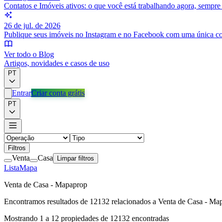
Contatos e Imóveis ativos: o que você está trabalhando agora, sempr
26 de jul. de 2026
Publique seus imóveis no Instagram e no Facebook com uma única c
Ver todo o Blog
Artigos, novidades e casos de uso
PT
Entrar
Criar conta grátis
PT
Filtros
Venta
Casa
Limpar filtros
Lista
Mapa
Venta de Casa - Mapaprop
Encontramos resultados de
12132
relacionados a
Venta de Casa - Ma
Mostrando
1
a
12
propiedades de
12132
encontradas