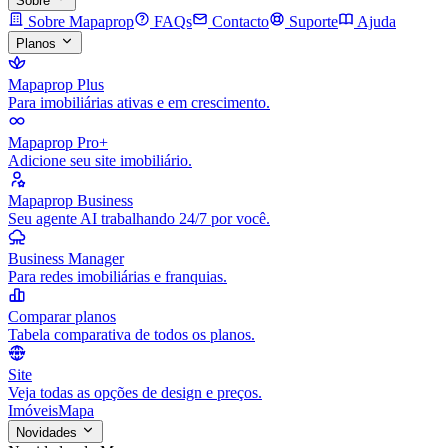
Sobre
Sobre Mapaprop
FAQs
Contacto
Suporte
Ajuda
Planos
Mapaprop Plus
Para imobiliárias ativas e em crescimento.
Mapaprop Pro+
Adicione seu site imobiliário.
Mapaprop Business
Seu agente AI trabalhando 24/7 por você.
Business Manager
Para redes imobiliárias e franquias.
Comparar planos
Tabela comparativa de todos os planos.
Site
Veja todas as opções de design e preços.
Imóveis
Mapa
Novidades