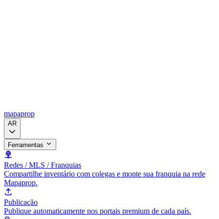
mapaprop
AR
Ferramentas
Redes / MLS / Franquias
Compartilhe inventário com colegas e monte sua franquia na rede
Mapaprop.
Publicação
Publique automaticamente nos portais premium de cada país.