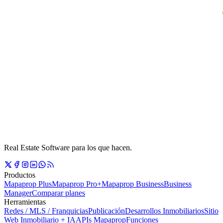
Real Estate Software para los que hacen.
Productos
Mapaprop Plus
Mapaprop Pro+
Mapaprop Business
Business
Manager
Comparar planes
Herramientas
Redes / MLS / Franquicias
Publicación
Desarrollos Inmobiliarios
Sitio
Web Inmobiliario + IA
APIs Mapaprop
Funciones