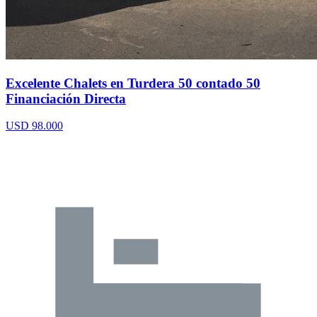
Excelente Chalets en Turdera 50 contado 50
Financiación Directa
USD 98.000