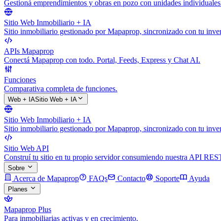
Gestioná emprendimientos y obras en pozo con unidades individuales
Sitio Web Inmobiliario + IA
Sitio inmobiliario gestionado por Mapaprop, sincronizado con tu inven
APIs Mapaprop
Conectá Mapaprop con todo. Portal, Feeds, Express y Chat AI.
Funciones
Comparativa completa de funciones.
Web + IA
Sitio Web + IA
Sitio Web Inmobiliario + IA
Sitio inmobiliario gestionado por Mapaprop, sincronizado con tu inven
Sitio Web API
Construí tu sitio en tu propio servidor consumiendo nuestra API RES
Sobre
Acerca de Mapaprop
FAQs
Contacto
Soporte
Ayuda
Planes
Mapaprop Plus
Para inmobiliarias activas y en crecimiento.