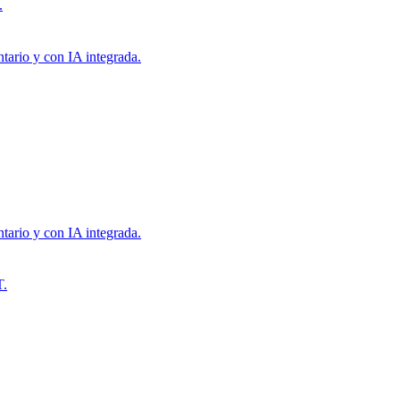
.
tario y con IA integrada.
tario y con IA integrada.
T.