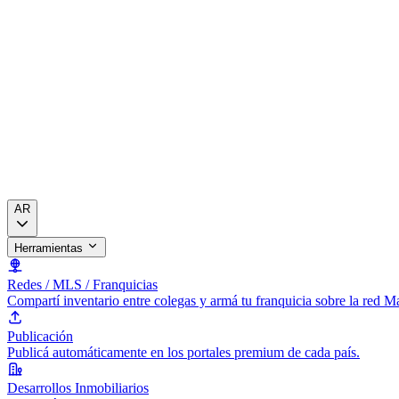
AR
Herramientas
Redes / MLS / Franquicias
Compartí inventario entre colegas y armá tu franquicia sobre la red 
Publicación
Publicá automáticamente en los portales premium de cada país.
Desarrollos Inmobiliarios