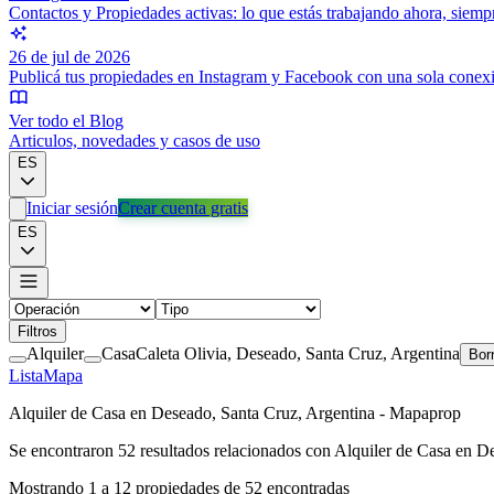
Contactos y Propiedades activas: lo que estás trabajando ahora, siem
26 de jul de 2026
Publicá tus propiedades en Instagram y Facebook con una sola conex
Ver todo el Blog
Articulos, novedades y casos de uso
ES
Iniciar sesión
Crear cuenta gratis
ES
Filtros
Alquiler
Casa
Caleta Olivia, Deseado, Santa Cruz, Argentina
Borr
Lista
Mapa
Alquiler de Casa en Deseado, Santa Cruz, Argentina - Mapaprop
Se encontraron
52
resultados relacionados con
Alquiler de Casa en D
Mostrando
1
a
12
propiedades de
52
encontradas