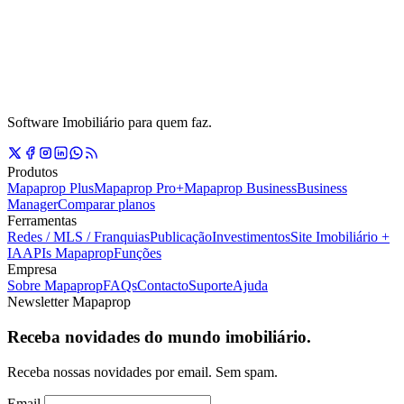
Software Imobiliário para quem faz.
Produtos
Mapaprop Plus
Mapaprop Pro+
Mapaprop Business
Business
Manager
Comparar planos
Ferramentas
Redes / MLS / Franquias
Publicação
Investimentos
Site Imobiliário +
IA
APIs Mapaprop
Funções
Empresa
Sobre Mapaprop
FAQs
Contacto
Suporte
Ajuda
Newsletter Mapaprop
Receba novidades do mundo imobiliário.
Receba nossas novidades por email. Sem spam.
Email