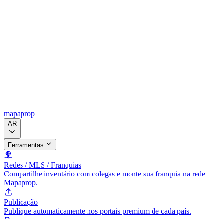
mapaprop
AR
Ferramentas
Redes / MLS / Franquias
Compartilhe inventário com colegas e monte sua franquia na rede
Mapaprop.
Publicação
Publique automaticamente nos portais premium de cada país.