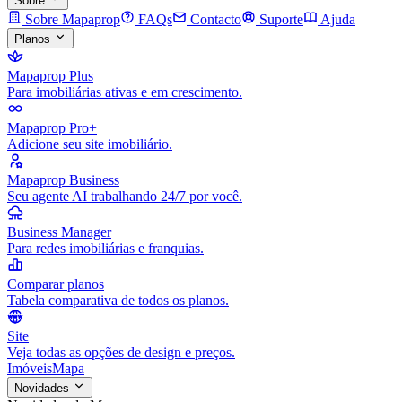
Sobre
Sobre Mapaprop
FAQs
Contacto
Suporte
Ajuda
Planos
Mapaprop Plus
Para imobiliárias ativas e em crescimento.
Mapaprop Pro+
Adicione seu site imobiliário.
Mapaprop Business
Seu agente AI trabalhando 24/7 por você.
Business Manager
Para redes imobiliárias e franquias.
Comparar planos
Tabela comparativa de todos os planos.
Site
Veja todas as opções de design e preços.
Imóveis
Mapa
Novidades