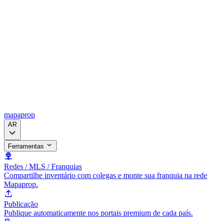
mapaprop
AR
Ferramentas
Redes / MLS / Franquias
Compartilhe inventário com colegas e monte sua franquia na rede
Mapaprop.
Publicação
Publique automaticamente nos portais premium de cada país.