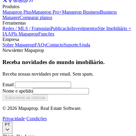
Produtos
Mapaprop Plus
Mapaprop Pro+
Mapaprop Business
Business
Manager
Comparar planos
Ferramentas
Redes / MLS / Franquias
Publicação
Investimentos
Site Imobiliário +
IA
APIs Mapaprop
Funções
Empresa
Sobre Mapaprop
FAQs
Contacto
Suporte
Ajuda
Newsletter Mapaprop
Receba novidades do mundo imobiliário.
Receba nossas novidades por email. Sem spam.
Email
Nome e apelido
Subscrever as notícias
© 2026 Mapaprop. Real Estate Software.
Privacidade
·
Condições
PT