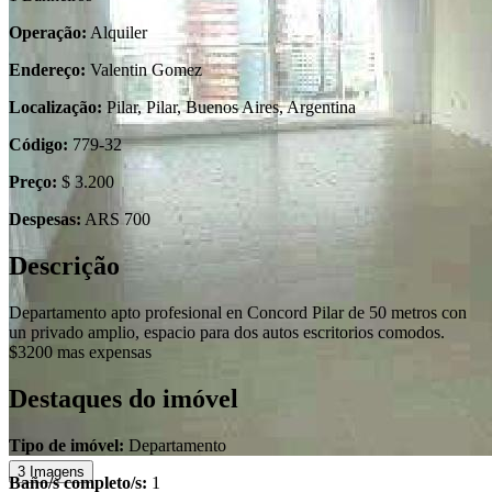
Operação:
Alquiler
Endereço:
Valentin Gomez
Localização:
Pilar, Pilar, Buenos Aires, Argentina
Código:
779-32
Preço:
$ 3.200
Despesas:
ARS 700
Descrição
Departamento apto profesional en Concord Pilar de 50 metros con
un privado amplio, espacio para dos autos escritorios comodos.
$3200 mas expensas
Destaques do imóvel
Tipo de imóvel:
Departamento
3 Imagens
Baño/s completo/s:
1