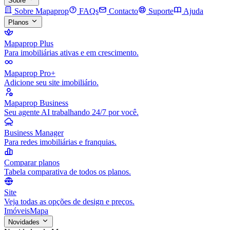
Sobre
Sobre Mapaprop
FAQs
Contacto
Suporte
Ajuda
Planos
Mapaprop Plus
Para imobiliárias ativas e em crescimento.
Mapaprop Pro+
Adicione seu site imobiliário.
Mapaprop Business
Seu agente AI trabalhando 24/7 por você.
Business Manager
Para redes imobiliárias e franquias.
Comparar planos
Tabela comparativa de todos os planos.
Site
Veja todas as opções de design e preços.
Imóveis
Mapa
Novidades