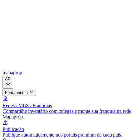
mapaprop
AR
Ferramentas
Redes / MLS / Franquias
Compartilhe inventário com colegas e monte sua franquia na rede
Mapaprop.
Publicação
Publique automaticamente nos portais premium de cada país.