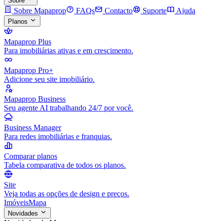
Sobre
Sobre Mapaprop
FAQs
Contacto
Suporte
Ajuda
Planos
Mapaprop Plus
Para imobiliárias ativas e em crescimento.
Mapaprop Pro+
Adicione seu site imobiliário.
Mapaprop Business
Seu agente AI trabalhando 24/7 por você.
Business Manager
Para redes imobiliárias e franquias.
Comparar planos
Tabela comparativa de todos os planos.
Site
Veja todas as opções de design e preços.
Imóveis
Mapa
Novidades