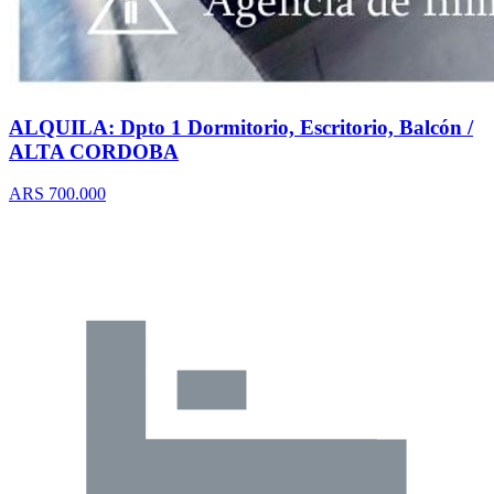
ALQUILA: Dpto 1 Dormitorio, Escritorio, Balcón /
ALTA CORDOBA
ARS 700.000