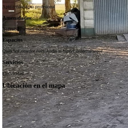
Apto crédito
Apto profesional
Amenidades
Accesible
Parrilla
Piscina
Espacios
Quincho
Comedor diario
Jardín al frente
Lavadero
Parque
Servicios
Electricidad
Ubicación en el mapa