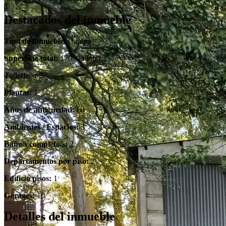
Destacados del inmueble
Tipo de inmueble:
Campo
Superficie total:
1700000 m2
Toilette/s:
2
Plantas:
1
Años de antigüedad:
60
Ambientes / Espacios:
3
Baño/s completo/s:
2
Departamentos por piso:
2
Edificio pisos:
1
Garages:
10
Detalles del inmueble