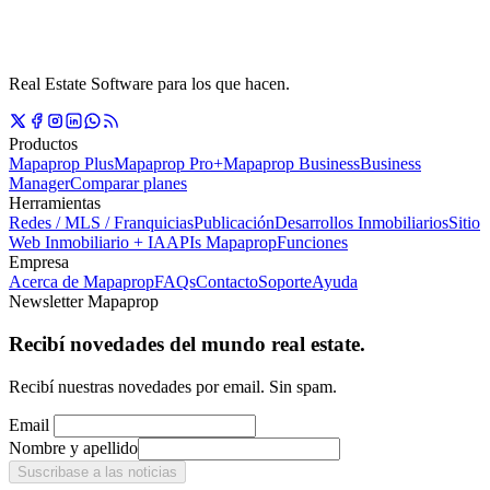
Real Estate Software para los que hacen.
Productos
Mapaprop Plus
Mapaprop Pro+
Mapaprop Business
Business
Manager
Comparar planes
Herramientas
Redes / MLS / Franquicias
Publicación
Desarrollos Inmobiliarios
Sitio
Web Inmobiliario + IA
APIs Mapaprop
Funciones
Empresa
Acerca de Mapaprop
FAQs
Contacto
Soporte
Ayuda
Newsletter Mapaprop
Recibí novedades del mundo real estate.
Recibí nuestras novedades por email. Sin spam.
Email
Nombre y apellido
Suscribase a las noticias