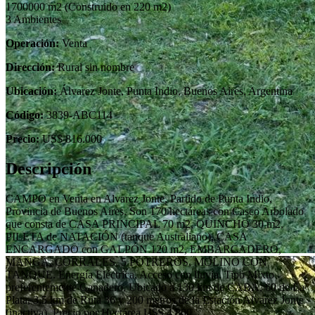
1700000 m2
(Construido en 220 m2)
3 Ambientes
Operación:
Venta
Dirección:
Rural sin nombre
Ubicación:
Álvarez Jonte, Punta Indio, Buenos Aires, Argentina
Código:
3839-ABC114
Precio:
US$ 816.000
Descripción
CAMPO en Venta en Alvarez Jonte, Partido de Punta Indio,
Provincia de Buenos Aires. Son 170 hectáreas con Casco Arbolado
que consta de CASA PRINCIPAL 70 m2, QUINCHO 30 m2,
PILETA de NATACIÓN (tanque Australiano), CASA
ENCARGADO con GALPÓN 120 m2, EMBARCADERO,
MANGA, CORRALES, 5 POTREROS, MOLINO CON
TANQUE. Energía Eléctrica, Acceso con lluvia. Tipo Mixto
preferentemente Ganadero. Ubicado a 130 km de CABA, 60 de La
Plata, 3,5 km de Ruta 36 y 200 metros de la Estación Alvarez Jonte
(inactiva). Precio por Hectárea U$S 4.800.