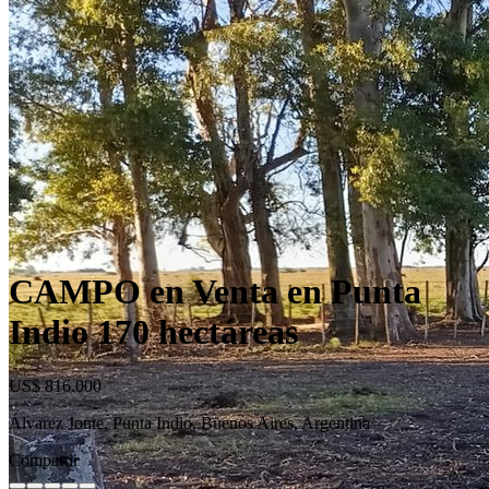
CAMPO en Venta en Punta
Indio 170 hectáreas
US$ 816.000
Álvarez Jonte, Punta Indio, Buenos Aires, Argentina
Compartir