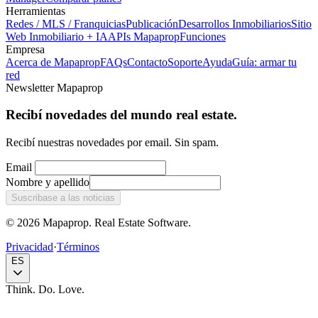
Herramientas
Redes / MLS / Franquicias
Publicación
Desarrollos Inmobiliarios
Sitio
Web Inmobiliario + IA
APIs Mapaprop
Funciones
Empresa
Acerca de Mapaprop
FAQs
Contacto
Soporte
Ayuda
Guía: armar tu
red
Newsletter Mapaprop
Recibí novedades del mundo real estate.
Recibí nuestras novedades por email. Sin spam.
Email
Nombre y apellido
Suscribase a las noticias
© 2026 Mapaprop. Real Estate Software.
Privacidad
·
Términos
ES
Think. Do. Love.