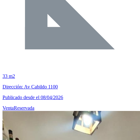
33 m2
Dirección: Av Cabildo 1100
Publicado desde el 08/04/2026
Venta
Reservada