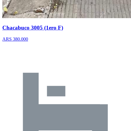
Chacabuco 3005 (1ero F)
ARS 380.000