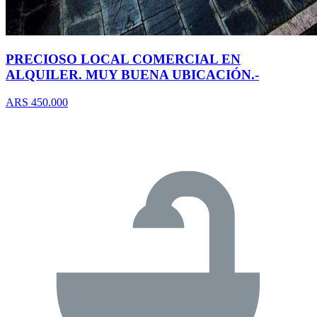
PRECIOSO LOCAL COMERCIAL EN
ALQUILER. MUY BUENA UBICACIÓN.-
ARS 450.000