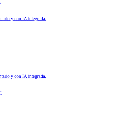
.
tario y con IA integrada.
tario y con IA integrada.
T.