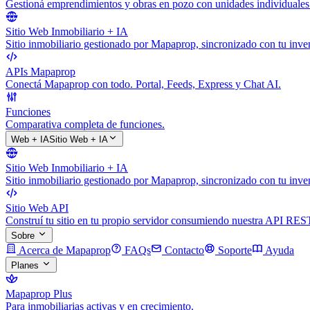
Gestioná emprendimientos y obras en pozo con unidades individuales
Sitio Web Inmobiliario + IA
Sitio inmobiliario gestionado por Mapaprop, sincronizado con tu inven
APIs Mapaprop
Conectá Mapaprop con todo. Portal, Feeds, Express y Chat AI.
Funciones
Comparativa completa de funciones.
Web + IA
Sitio Web + IA
Sitio Web Inmobiliario + IA
Sitio inmobiliario gestionado por Mapaprop, sincronizado con tu inven
Sitio Web API
Construí tu sitio en tu propio servidor consumiendo nuestra API RES
Sobre
Acerca de Mapaprop
FAQs
Contacto
Soporte
Ayuda
Planes
Mapaprop Plus
Para inmobiliarias activas y en crecimiento.