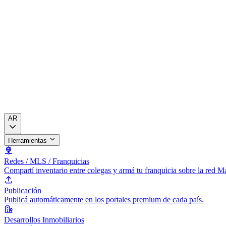
AR
Herramientas
Redes / MLS / Franquicias
Compartí inventario entre colegas y armá tu franquicia sobre la red 
Publicación
Publicá automáticamente en los portales premium de cada país.
Desarrollos Inmobiliarios