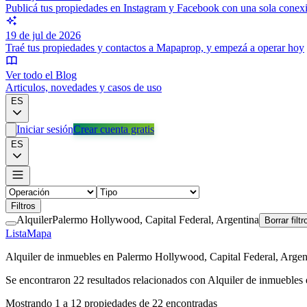
Publicá tus propiedades en Instagram y Facebook con una sola conex
19 de jul de 2026
Traé tus propiedades y contactos a Mapaprop, y empezá a operar hoy
Ver todo el Blog
Articulos, novedades y casos de uso
ES
Iniciar sesión
Crear cuenta gratis
ES
Filtros
Alquiler
Palermo Hollywood, Capital Federal, Argentina
Borrar filtr
Lista
Mapa
Alquiler de inmuebles en Palermo Hollywood, Capital Federal, Arge
Se encontraron
22
resultados relacionados con
Alquiler de inmuebles
Mostrando
1
a
12
propiedades de
22
encontradas