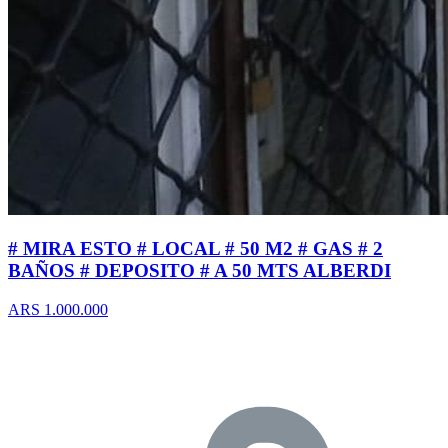
# MIRA ESTO # LOCAL # 50 M2 # GAS # 2
BAÑOS # DEPOSITO # A 50 MTS ALBERDI
ARS 1.000.000