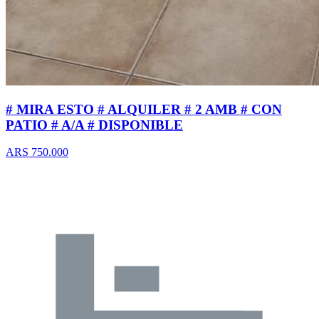
# MIRA ESTO # ALQUILER # 2 AMB # CON
PATIO # A/A # DISPONIBLE
ARS 750.000