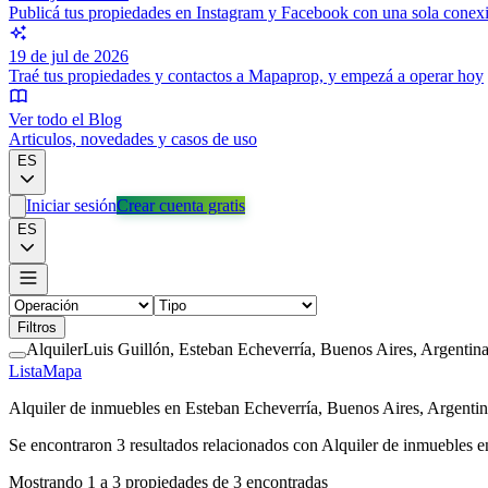
Publicá tus propiedades en Instagram y Facebook con una sola conex
19 de jul de 2026
Traé tus propiedades y contactos a Mapaprop, y empezá a operar hoy
Ver todo el Blog
Articulos, novedades y casos de uso
ES
Iniciar sesión
Crear cuenta gratis
ES
Filtros
Alquiler
Luis Guillón, Esteban Echeverría, Buenos Aires, Argentin
Lista
Mapa
Alquiler de inmuebles en Esteban Echeverría, Buenos Aires, Argenti
Se encontraron
3
resultados relacionados con
Alquiler de inmuebles e
Mostrando
1
a
3
propiedades de
3
encontradas