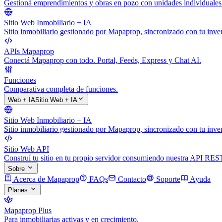
Gestioná emprendimientos y obras en pozo con unidades individuales
Sitio Web Inmobiliario + IA
Sitio inmobiliario gestionado por Mapaprop, sincronizado con tu inven
APIs Mapaprop
Conectá Mapaprop con todo. Portal, Feeds, Express y Chat AI.
Funciones
Comparativa completa de funciones.
Web + IA
Sitio Web + IA
Sitio Web Inmobiliario + IA
Sitio inmobiliario gestionado por Mapaprop, sincronizado con tu inven
Sitio Web API
Construí tu sitio en tu propio servidor consumiendo nuestra API RES
Sobre
Acerca de Mapaprop
FAQs
Contacto
Soporte
Ayuda
Planes
Mapaprop Plus
Para inmobiliarias activas y en crecimiento.