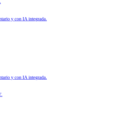
.
tario y con IA integrada.
tario y con IA integrada.
T.