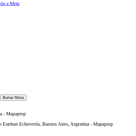
ión a Meta
a
Borrar filtros
na - Mapaprop
n Esteban Echeverría, Buenos Aires, Argentina - Mapaprop