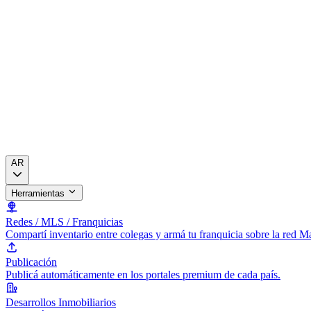
AR
Herramientas
Redes / MLS / Franquicias
Compartí inventario entre colegas y armá tu franquicia sobre la red 
Publicación
Publicá automáticamente en los portales premium de cada país.
Desarrollos Inmobiliarios