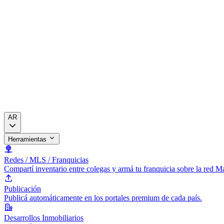
AR
Herramientas
Redes / MLS / Franquicias
Compartí inventario entre colegas y armá tu franquicia sobre la red 
Publicación
Publicá automáticamente en los portales premium de cada país.
Desarrollos Inmobiliarios