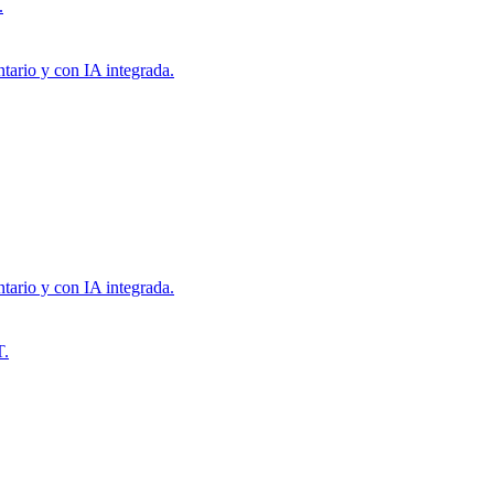
.
tario y con IA integrada.
tario y con IA integrada.
T.