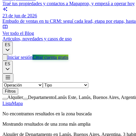
Traé tus propiedades y contactos a Mapaprop, y empezá a operar hoy
23 de jun de 2026
Embudo de ventas en tu CRM: seguí cada lead, etapa por etapa, hasta 
Ver todo el Blog
Articulos, novedades y casos de uso
ES
Iniciar sesión
Crear cuenta gratis
ES
Filtros
Alquiler
Departamento
Lanús Este, Lanús, Buenos Aires, Argenti
Lista
Mapa
No encontramos resultados en la zona buscada
Mostrando resultados de una zona más amplia
Alquiler de Departamento en Lanús, Buenos Aires, Argentina, 3 hab