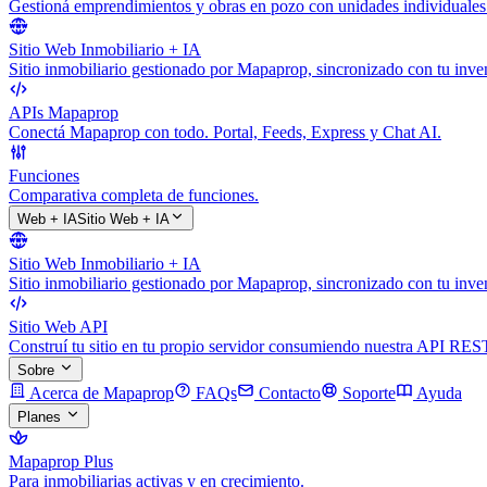
Gestioná emprendimientos y obras en pozo con unidades individuales
Sitio Web Inmobiliario + IA
Sitio inmobiliario gestionado por Mapaprop, sincronizado con tu inven
APIs Mapaprop
Conectá Mapaprop con todo. Portal, Feeds, Express y Chat AI.
Funciones
Comparativa completa de funciones.
Web + IA
Sitio Web + IA
Sitio Web Inmobiliario + IA
Sitio inmobiliario gestionado por Mapaprop, sincronizado con tu inven
Sitio Web API
Construí tu sitio en tu propio servidor consumiendo nuestra API RES
Sobre
Acerca de Mapaprop
FAQs
Contacto
Soporte
Ayuda
Planes
Mapaprop Plus
Para inmobiliarias activas y en crecimiento.