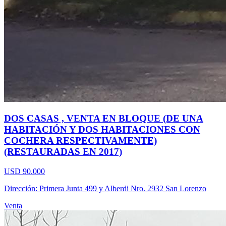
DOS CASAS , VENTA EN BLOQUE (DE UNA
HABITACIÓN Y DOS HABITACIONES CON
COCHERA RESPECTIVAMENTE)
(RESTAURADAS EN 2017)
USD 90.000
Dirección: Primera Junta 499 y Alberdi Nro. 2932 San Lorenzo
Venta