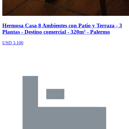
Hermosa Casa 8 Ambientes con Patio y Terraza - 3
Plantas - Destino comercial - 320m² - Palermo
USD 3.100