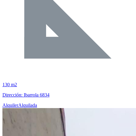
130 m2
Dirección: Ibarrola 6834
Alquiler
Alquilada