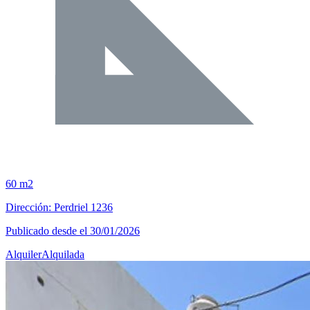
60 m2
Dirección: Perdriel 1236
Publicado desde el 30/01/2026
Alquiler
Alquilada