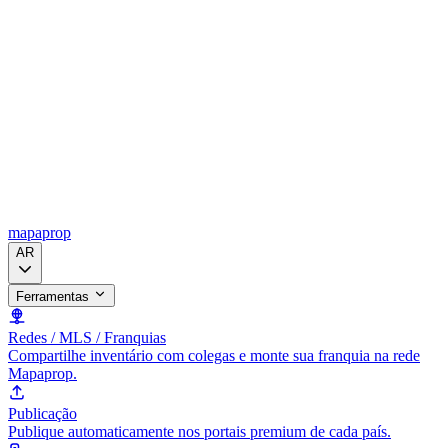
mapaprop
AR
Ferramentas
Redes / MLS / Franquias
Compartilhe inventário com colegas e monte sua franquia na rede
Mapaprop.
Publicação
Publique automaticamente nos portais premium de cada país.