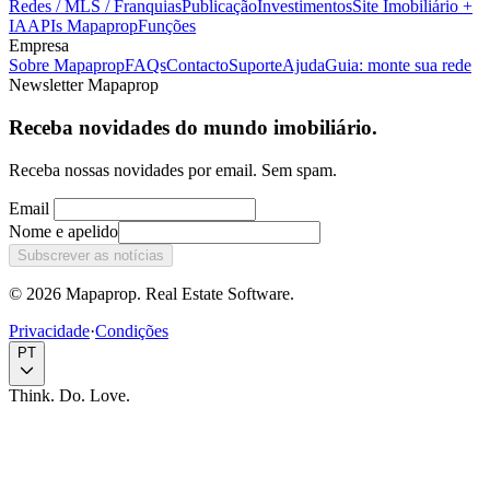
Redes / MLS / Franquias
Publicação
Investimentos
Site Imobiliário +
IA
APIs Mapaprop
Funções
Empresa
Sobre Mapaprop
FAQs
Contacto
Suporte
Ajuda
Guia: monte sua rede
Newsletter Mapaprop
Receba novidades do mundo imobiliário.
Receba nossas novidades por email. Sem spam.
Email
Nome e apelido
Subscrever as notícias
© 2026 Mapaprop. Real Estate Software.
Privacidade
·
Condições
PT
Think. Do. Love.