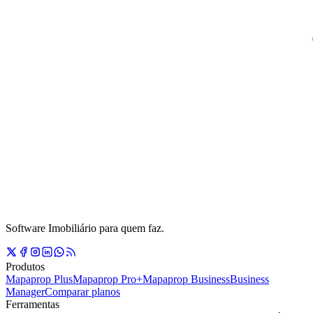
Software Imobiliário para quem faz.
Produtos
Mapaprop Plus
Mapaprop Pro+
Mapaprop Business
Business
Manager
Comparar planos
Ferramentas