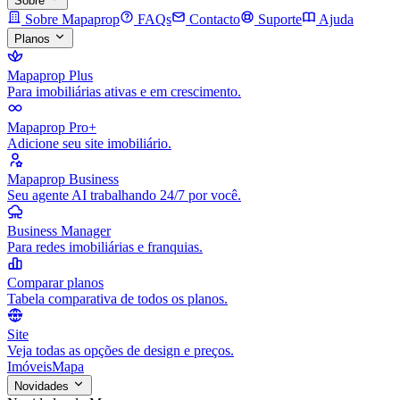
Sobre
Sobre Mapaprop
FAQs
Contacto
Suporte
Ajuda
Planos
Mapaprop Plus
Para imobiliárias ativas e em crescimento.
Mapaprop Pro+
Adicione seu site imobiliário.
Mapaprop Business
Seu agente AI trabalhando 24/7 por você.
Business Manager
Para redes imobiliárias e franquias.
Comparar planos
Tabela comparativa de todos os planos.
Site
Veja todas as opções de design e preços.
Imóveis
Mapa
Novidades