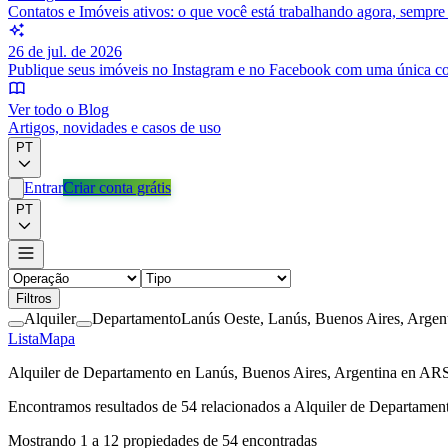
Contatos e Imóveis ativos: o que você está trabalhando agora, sempr
26 de jul. de 2026
Publique seus imóveis no Instagram e no Facebook com uma única c
Ver todo o Blog
Artigos, novidades e casos de uso
PT
Entrar
Criar conta grátis
PT
Filtros
Alquiler
Departamento
Lanús Oeste, Lanús, Buenos Aires, Argen
Lista
Mapa
Alquiler de Departamento en Lanús, Buenos Aires, Argentina en AR
Encontramos resultados de
54
relacionados a
Alquiler de Departamen
Mostrando
1
a
12
propiedades de
54
encontradas