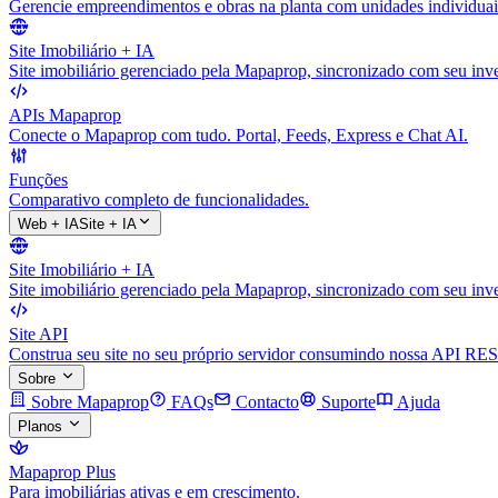
Gerencie empreendimentos e obras na planta com unidades individuai
Site Imobiliário + IA
Site imobiliário gerenciado pela Mapaprop, sincronizado com seu inve
APIs Mapaprop
Conecte o Mapaprop com tudo. Portal, Feeds, Express e Chat AI.
Funções
Comparativo completo de funcionalidades.
Web + IA
Site + IA
Site Imobiliário + IA
Site imobiliário gerenciado pela Mapaprop, sincronizado com seu inve
Site API
Construa seu site no seu próprio servidor consumindo nossa API RES
Sobre
Sobre Mapaprop
FAQs
Contacto
Suporte
Ajuda
Planos
Mapaprop Plus
Para imobiliárias ativas e em crescimento.