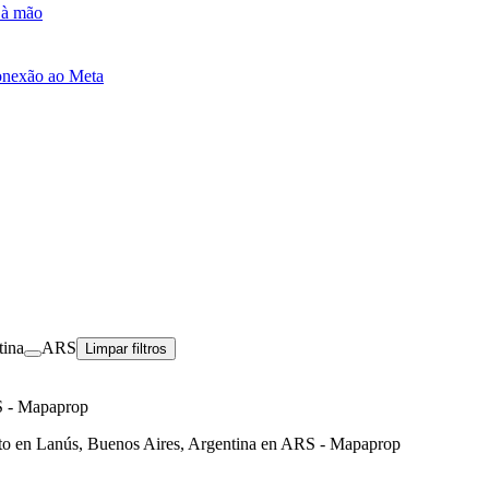
e à mão
onexão ao Meta
tina
ARS
Limpar filtros
S - Mapaprop
to en Lanús, Buenos Aires, Argentina en ARS - Mapaprop