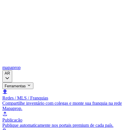
mapaprop
AR
Ferramentas
Redes / MLS / Franquias
Compartilhe inventário com colegas e monte sua franquia na rede
Mapaprop.
Publicação
Publique automaticamente nos portais premium de cada país.