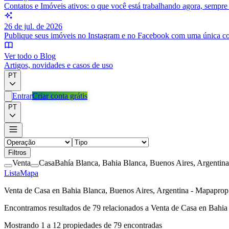
Contatos e Imóveis ativos: o que você está trabalhando agora, sempr
26 de jul. de 2026
Publique seus imóveis no Instagram e no Facebook com uma única c
Ver todo o Blog
Artigos, novidades e casos de uso
PT
Entrar
Criar conta grátis
PT
Filtros
Venta
Casa
Bahía Blanca, Bahia Blanca, Buenos Aires, Argentina
Lista
Mapa
Venta de Casa en Bahia Blanca, Buenos Aires, Argentina - Mapaprop
Encontramos resultados de
79
relacionados a
Venta de Casa en Bahia 
Mostrando
1
a
12
propiedades de
79
encontradas