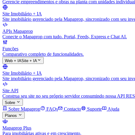
Gerencie empreendimentos e obras na planta com unidades individuai
Site Imobiliário + IA
Site imobiliário gerenciado pela Mapaprop, sincronizado com seu inve
APIs Mapaprop
Conecte o Mapaprop com tudo. Portal, Feeds, Express e Chat AI.
Funções
Comparativo completo de funcionalidades.
Web + IA
Site + IA
Site Imobiliário + IA
Site imobiliário gerenciado pela Mapaprop, sincronizado com seu inve
Site API
Construa seu site no seu próprio servidor consumindo nossa API RES
Sobre
Sobre Mapaprop
FAQs
Contacto
Suporte
Ajuda
Planos
Mapaprop Plus
Para imobiliárias ativas e em crescimento.