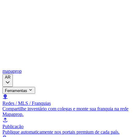
mapaprop
AR
Ferramentas
Redes / MLS / Franquias
Compartilhe inventário com colegas e monte sua franquia na rede
Mapaprop.
Publicação
Publique automaticamente nos portais premium de cada país.