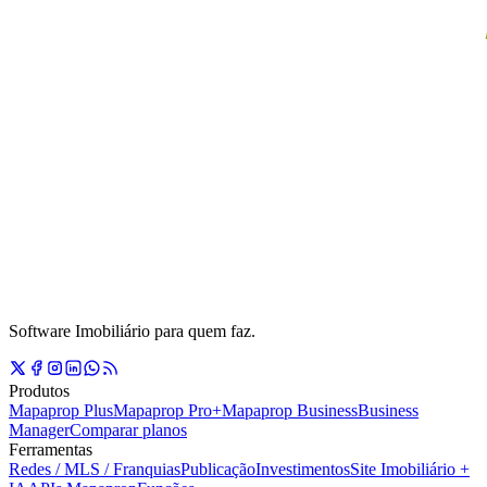
Software Imobiliário para quem faz.
Produtos
Mapaprop Plus
Mapaprop Pro+
Mapaprop Business
Business
Manager
Comparar planos
Ferramentas
Redes / MLS / Franquias
Publicação
Investimentos
Site Imobiliário +