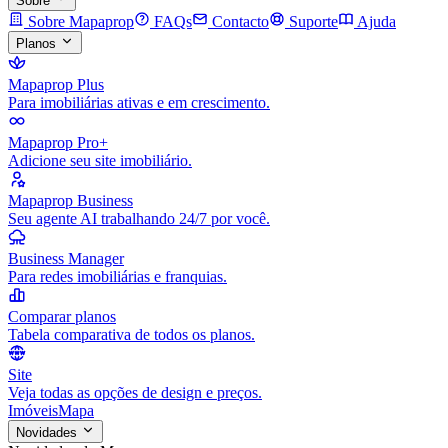
Sobre
Sobre Mapaprop
FAQs
Contacto
Suporte
Ajuda
Planos
Mapaprop Plus
Para imobiliárias ativas e em crescimento.
Mapaprop Pro+
Adicione seu site imobiliário.
Mapaprop Business
Seu agente AI trabalhando 24/7 por você.
Business Manager
Para redes imobiliárias e franquias.
Comparar planos
Tabela comparativa de todos os planos.
Site
Veja todas as opções de design e preços.
Imóveis
Mapa
Novidades