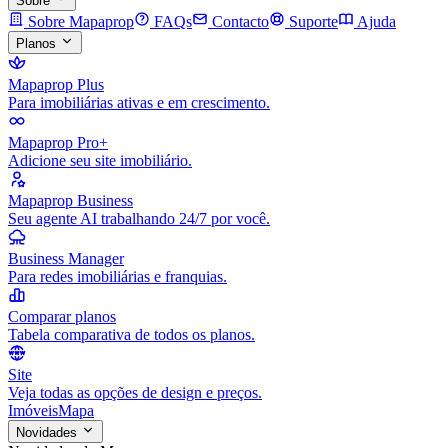
Sobre
Sobre Mapaprop
FAQs
Contacto
Suporte
Ajuda
Planos
Mapaprop Plus
Para imobiliárias ativas e em crescimento.
Mapaprop Pro+
Adicione seu site imobiliário.
Mapaprop Business
Seu agente AI trabalhando 24/7 por você.
Business Manager
Para redes imobiliárias e franquias.
Comparar planos
Tabela comparativa de todos os planos.
Site
Veja todas as opções de design e preços.
Imóveis
Mapa
Novidades