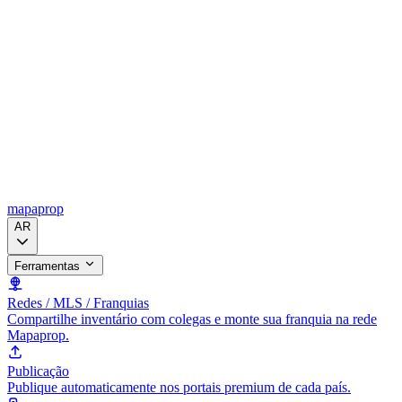
mapaprop
AR
Ferramentas
Redes / MLS / Franquias
Compartilhe inventário com colegas e monte sua franquia na rede
Mapaprop.
Publicação
Publique automaticamente nos portais premium de cada país.