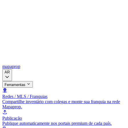
mapaprop
AR
Ferramentas
Redes / MLS / Franquias
Compartilhe inventário com colegas e monte sua franquia na rede
Mapaprop.
Publicação
Publique automaticamente nos portais premium de cada país.