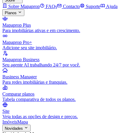
Sobre
Sobre Mapaprop
FAQs
Contacto
Suporte
Ajuda
Planos
Mapaprop Plus
Para imobiliárias ativas e em crescimento.
Mapaprop Pro+
Adicione seu site imobiliário.
Mapaprop Business
Seu agente AI trabalhando 24/7 por você.
Business Manager
Para redes imobiliárias e franquias.
Comparar planos
Tabela comparativa de todos os planos.
Site
Veja todas as opções de design e preços.
Imóveis
Mapa
Novidades