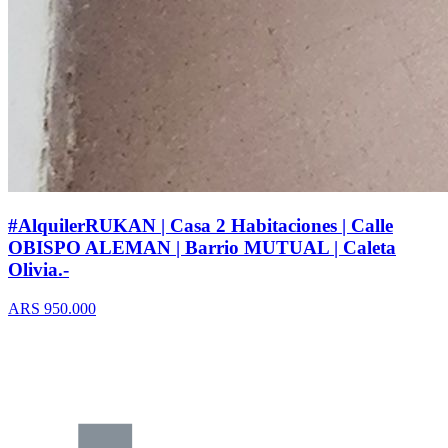
#AlquilerRUKAN | Casa 2 Habitaciones | Calle
OBISPO ALEMAN | Barrio MUTUAL | Caleta
Olivia.-
ARS 950.000