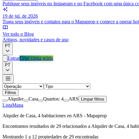
Publique seus imóveis no Instagram e no Facebook com uma única c
19 de jul. de 2026
Traga seus imóveis e contatos para o Mapaprop e comece a operar ho
Ver todo o Blog
Artigos, novidades e casos de uso
PT
Entrar
Criar conta grátis
PT
Filtros
Alquiler
Casa
Quartos: 4
ARS
Limpar filtros
Lista
Mapa
Alquiler de Casa, 4 habitaciones en ARS - Mapaprop
Encontramos resultados de
29
relacionados a
Alquiler de Casa, 4 hab
Mostrando
1
a
12
propiedades de
29
encontradas