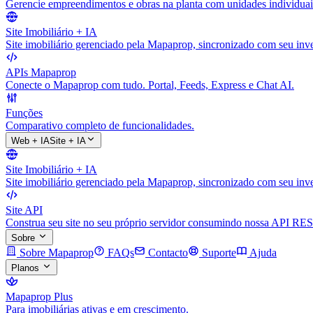
Gerencie empreendimentos e obras na planta com unidades individuai
Site Imobiliário + IA
Site imobiliário gerenciado pela Mapaprop, sincronizado com seu inve
APIs Mapaprop
Conecte o Mapaprop com tudo. Portal, Feeds, Express e Chat AI.
Funções
Comparativo completo de funcionalidades.
Web + IA
Site + IA
Site Imobiliário + IA
Site imobiliário gerenciado pela Mapaprop, sincronizado com seu inve
Site API
Construa seu site no seu próprio servidor consumindo nossa API RES
Sobre
Sobre Mapaprop
FAQs
Contacto
Suporte
Ajuda
Planos
Mapaprop Plus
Para imobiliárias ativas e em crescimento.